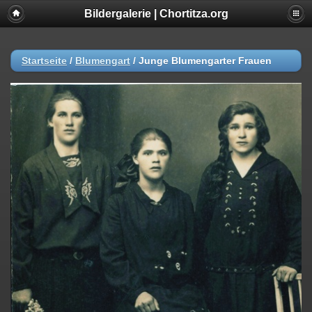
Bildergalerie | Chortitza.org
Startseite
/
Blumengart
/
Junge Blumengarter Frauen