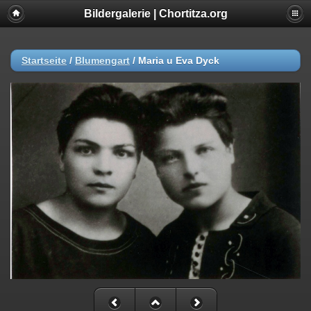
Bildergalerie | Chortitza.org
Startseite
/
Blumengart
/
Maria u Eva Dyck