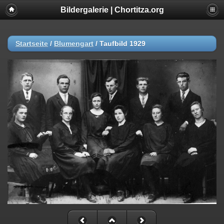
Bildergalerie | Chortitza.org
Startseite
/
Blumengart
/
Taufbild 1929