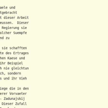
ele und

gebracht

t dieser Arbeit

eussen.  Dieser

 Regierung sie

olcher Suempfe

d zu

 sie schafften

te des Ertrages

hen Kaese und

ihr Beispiel

h nie gleichtun

h, sondern

s und ihr Vieh

iege die in den

erer Vorvaeter

- Zadunajskij

 Dieser Zufall
