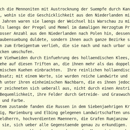
ch die Mennoniten mit Austrocknung der Suempfe durch Kana
, wohin sie die Geschicklichkeit aus den Niederlanden mit
 Jahren waren sie laengs der Weichsel bis Warschau zu mi
ls laengs der Pregel und Memel im damaligen Herzogtum Pr
osser Anzahl aus den Niederlanden nach Polen hin, dessen
aubensuebung duldete, sondern ihnen auch ganze Bezirke s
n zum Erbeigentum verlieh, die sie nach und nach urbar un
cken umschufen.

e Viehweiden durch Einfuehrung des hollaendischen Klees,
ehe auf diesen Triften an, die ihnen mehr als das doppel
mischen Kuehen einbrachten.  Ihre reinlichen hollaendisc
bsatz; mit einem Worte, sie wurden reiche Landwirte und 
h unter ihren einheimischen Nachbarn, die es ihnen jedoc
r zeichneten sich ueberall aus, nicht durch einen Anstric
Bequemlichkeit, ihre Felder durch Getreide- und Graswuch
 und Farbe.

tem zustande fanden die Russen in dem Siebenjaehrigen Kr
ig, Marienburg und Elbing gelegenen Landwirtschaften uns
eldherrn, hochverdienten Maennern, die Grafen Rumjanzow 
 sie, sich ueber alle Gegenstaende genau zu erkundigen. 