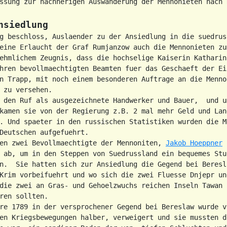
ssung zur nachherigen Auswanderung der Mennonieten nach R
nsiedlung
g beschloss, Auslaender zu der Ansiedlung in die suedrus
eine Erlaucht der Graf Rumjanzow auch die Mennonieten zu
ehmlichem Zeugnis, dass die hochselige Kaiserin Katharin
hren bevollmaechtigten Beamten fuer das Geschaeft der Ein
n Trapp, mit noch einem besonderen Auftrage an die Mennon
 zu versehen.

 den Ruf als ausgezeichnete Handwerker und Bauer,  und um
kamen sie von der Regierung z.B. 2 mal mehr Geld und Land
. Und spaeter in den russischen Statistiken wurden die Me
Deutschen aufgefuehrt.

en zwei Bevollmaechtigte der Mennoniten, 
Jakob Hoeppner
 
 ab, um in den Steppen von Suedrussland ein bequemes Stu
n.  Sie hatten sich zur Ansiedlung die Gegend bei Beresl
Krim vorbeifuehrt und wo sich die zwei Fluesse Dnjepr und
die zwei an Gras- und Gehoelzwuchs reichen Inseln Tawan 
ren sollten.

re 1789 in der versprochener Gegend bei Bereslaw wurde vo
en Kriegsbewegungen halber, verweigert und sie mussten d