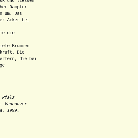
sk und liessen

er Dampfer

 um. Das

er Acker bei

e die

iefe Brummen

raft. Die

erfern, die bei

e

Pfalz

 Vancouver

. 1999.
