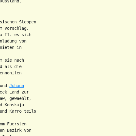
ussland.

sischen Steppen

m Vorschlag.

a II. es sich

ladung von

ieten in

 sie nach

 als die

nnoniten

und 
Johann

eck Land zur

aw, gewaehlt,

 Konskaja

und Karro teils

m Fuersten

en Bezirk von
