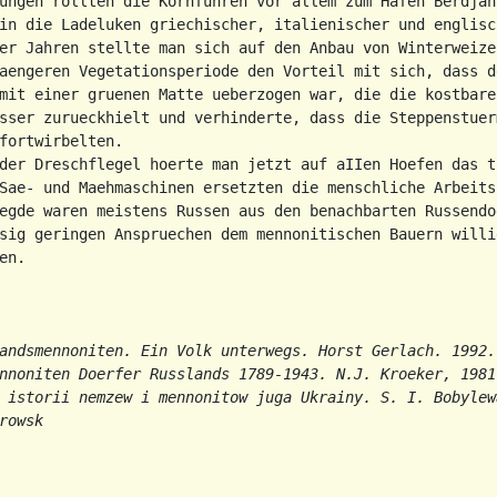
ungen rollten die Kornfuhren vor allem zum Hafen Berdjan
in die Ladeluken griechischer, italienischer und englisch
er Jahren stellte man sich auf den Anbau von Winterweizen
aengeren Vegetationsperiode den Vorteil mit sich, dass d
mit einer gruenen Matte ueberzogen war, die die kostbare

sser zurueckhielt und verhinderte, dass die Steppenstuerm
fortwirbelten.

der Dreschflegel hoerte man jetzt auf aIIen Hoefen das t
Sae- und Maehmaschinen ersetzten die menschliche Arbeitsk
egde waren meistens Russen aus den benachbarten Russendo
sig geringen Anspruechen dem mennonitischen Bauern willig
n.

andsmennoniten. Ein Volk unterwegs. Horst Gerlach. 1992. 
nnoniten Doerfer Russlands 1789-1943. N.J. Kroeker, 1981.
 istorii nemzew i mennonitow juga Ukrainy. S. I. Bobylewa
rowsk