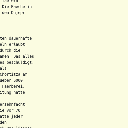
Taelern

 Die Baeche in

den Dnjepr

ten dauerhafte

eln erlaubt.

urch die

amen. Das alles

es beschuldigt.

ls

Chortitza am

eber 6000

Faerberei.

tung hatte

erzehnfacht.

e vor 70

tte jeder

en
