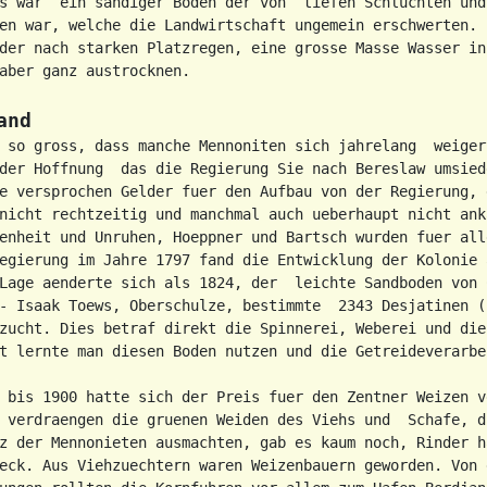
s war  ein sandiger Boden der von  tiefen Schluchten und 
en war, welche die Landwirtschaft ungemein erschwerten. 
der nach starken Platzregen, eine grosse Masse Wasser in 
aber ganz austrocknen.

and
 so gross, dass manche Mennoniten sich jahrelang  weiger
der Hoffnung  das die Regierung Sie nach Bereslaw umsied
e versprochen Gelder fuer den Aufbau von der Regierung, d
nicht rechtzeitig und manchmal auch ueberhaupt nicht ank
enheit und Unruhen, Hoeppner und Bartsch wurden fuer all
egierung im Jahre 1797 fand die Entwicklung der Kolonie a
Lage aenderte sich als 1824, der  leichte Sandboden von 
- Isaak Toews, Oberschulze, bestimmte  2343 Desjatinen (u
zucht. Dies betraf direkt die Spinnerei, Weberei und die 
t lernte man diesen Boden nutzen und die Getreideverarbei
 bis 1900 hatte sich der Preis fuer den Zentner Weizen v
 verdraengen die gruenen Weiden des Viehs und  Schafe, di
z der Mennonieten ausmachten, gab es kaum noch, Rinder ha
eck. Aus Viehzuechtern waren Weizenbauern geworden. Von d