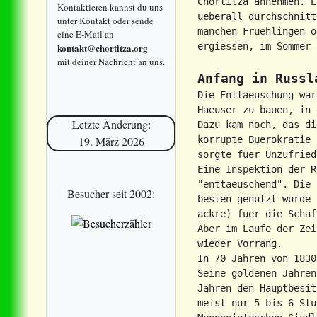
Chortitza annehmen. E
Kontaktieren kannst du uns
ueberall durchschnitt
unter Kontakt oder sende
manchen Fruehlingen o
eine E-Mail an
ergiessen, im Sommer 
kontakt@chortitza.org
mit deiner Nachricht an uns.
Anfang in Russl
Die Enttaeuschung war
Haeuser zu bauen, in 
Letzte Änderung:
Dazu kam noch, das di
korrupte Buerokratie 
19. März 2026
sorgte fuer Unzufried
Eine Inspektion der R
"enttaeuschend". Die 
Besucher seit 2002:
besten genutzt wurde 
ackre) fuer die Schaf
Aber im Laufe der Zei
wieder Vorrang.

In 70 Jahren von 1830
Seine goldenen Jahren
Jahren den Hauptbesit
meist nur 5 bis 6 Stu