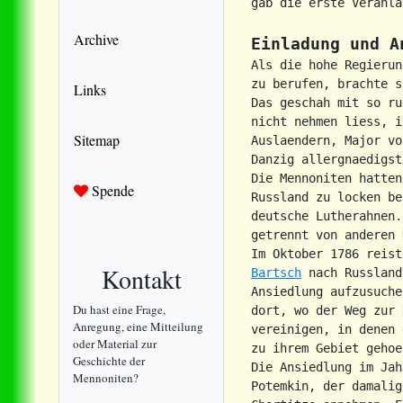
gab die erste Veranla
Archive
Einladung und A
Als die hohe Regierun
zu berufen, brachte s
Links
Das geschah mit so ru
nicht nehmen liess, i
Sitemap
Auslaendern, Major vo
Danzig allergnaedigst
Die Mennoniten hatten
Spende
Russland zu locken be
deutsche Lutherahnen.
getrennt von anderen 
Im Oktober 1786 reist
Kontakt
Bartsch
 nach Russland
Ansiedlung aufzusuche
Du hast eine Frage,
dort, wo der Weg zur 
Anregung, eine Mitteilung
vereinigen, in denen 
oder Material zur
zu ihrem Gebiet gehoe
Geschichte der
Die Ansiedlung im Jah
Mennoniten?
Potemkin, der damalig