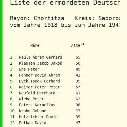
Liste der ermordeten Deutsche
Rayon: Chortitza   Kreis: Saporosh
vom Jahre 1918 bis zum Jahre 1941
1
         Name              Alter
1   Pauls Abram Gerhard      55

2   Klassen Jakob Jakob      50

3   Ens Peter                49

4   Penner David Abram       42

5   Dyck Isaak Gerhard       39

6   Reimer Peter Peter       57

7   Neufeld Bernhard         61

8   Wiebe Peter              62

9   Peters Kornelius         38

10  Krahn Johann             ?2

11  Holzrichter David        39

12  Petkau David             47
