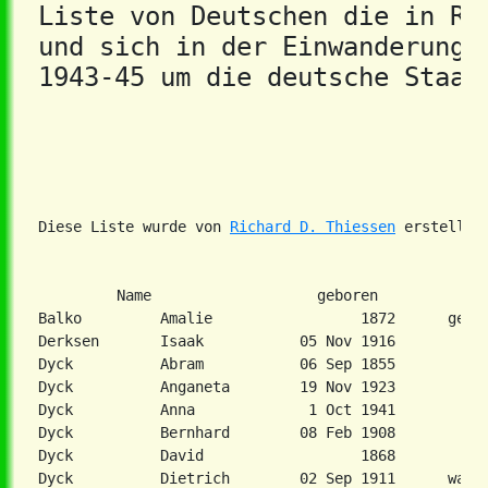
Liste von Deutschen die in Ros
und sich in der Einwanderungs
1943-45 um die deutsche Staat
Diese Liste wurde von 
Richard D. Thiessen
         Name                   geboren             
Balko         Amalie                 1872      geb. 
Derksen       Isaak           05 Nov 1916

Dyck          Abram           06 Sep 1855

Dyck          Anganeta        19 Nov 1923

Dyck          Anna             1 Oct 1941

Dyck          Bernhard        08 Feb 1908

Dyck          David                  1868

Dyck          Dietrich        02 Sep 1911      war A