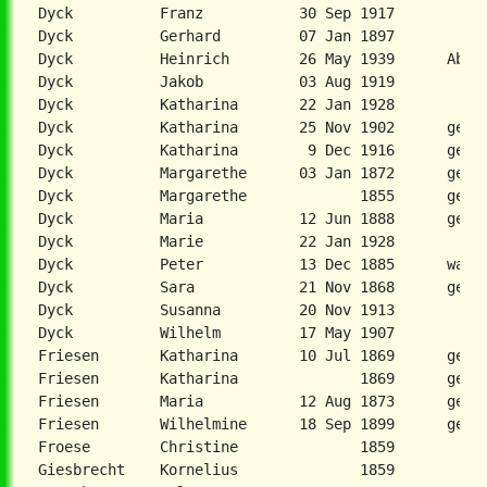
Dyck          Franz           30 Sep 1917

Dyck          Gerhard         07 Jan 1897

Dyck          Heinrich        26 May 1939      Abram
Dyck          Jakob           03 Aug 1919

Dyck          Katharina       22 Jan 1928

Dyck          Katharina       25 Nov 1902      geb. 
Dyck          Katharina        9 Dec 1916      geb. 
Dyck          Margarethe      03 Jan 1872      geb. 
Dyck          Margarethe             1855      geb. 
Dyck          Maria           12 Jun 1888      geb. 
Dyck          Marie           22 Jan 1928

Dyck          Peter           13 Dec 1885      war A
Dyck          Sara            21 Nov 1868      geb. 
Dyck          Susanna         20 Nov 1913

Dyck          Wilhelm         17 May 1907

Friesen       Katharina       10 Jul 1869      geb. 
Friesen       Katharina              1869      geb. 
Friesen       Maria           12 Aug 1873      geb. 
Friesen       Wilhelmine      18 Sep 1899      geb. 
Froese        Christine              1859

Giesbrecht    Kornelius              1859
