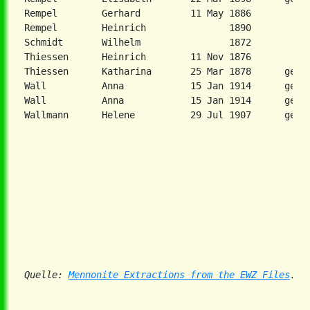
Rempel        Gerhard         11 May 1886

Rempel        Heinrich               1890

Schmidt       Wilhelm                1872

Thiessen      Heinrich        11 Nov 1876

Thiessen      Katharina       25 Mar 1878      geb. 
Wall          Anna            15 Jan 1914      geb. 
Wall          Anna            15 Jan 1914      geb. 
Wallmann      Helene          29 Jul 1907      geb. 
Quelle: 
Mennonite Extractions from the EWZ Files
. R