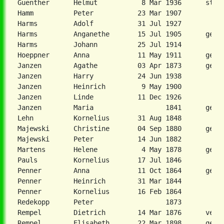
Guenther      Helmut           8 Mar 1936      step 
Hamm          Peter           23 Mar 1907

Harms         Adolf           31 Jul 1927

Harms         Anganethe       15 Jul 1905      geb. 
Harms         Johann          25 Jul 1914

Hoeppner      Anna            11 May 1911      geb. 
Janzen        Agathe          03 Apr 1873      geb. 
Janzen        Harry           24 Jun 1938

Janzen        Heinrich         9 May 1900

Janzen        Linde           11 Dec 1926

Janzen        Maria                  1841      geb. 
Lehn          Kornelius       31 Aug 1848

Majewski      Christine       04 Sep 1880      geb. 
Majewski      Peter           14 Jun 1882

Martens       Helene           4 May 1878      geb. 
Pauls         Kornelius       17 Jul 1846

Penner        Anna            11 Oct 1864      geb. 
Penner        Heinrich        31 Mar 1844

Penner        Kornelius       16 Feb 1864

Redekopp      Peter                  1873

Rempel        Dietrich        14 Mar 1876      versc
Rempel        Elisabeth       22 Mar 1898      geb. 