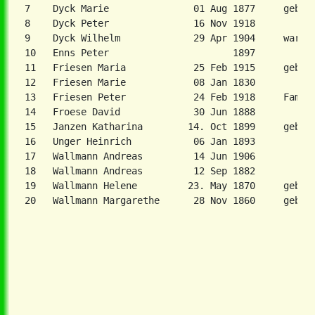
7    Dyck Marie               01 Aug 1877     geb. T
8    Dyck Peter               16 Nov 1918

9    Dyck Wilhelm             29 Apr 1904     war Ab
10   Enns Peter                      1897

11   Friesen Maria            25 Feb 1915     geb. W
12   Friesen Marie            08 Jan 1830

13   Friesen Peter            24 Feb 1918     Famili
14   Froese David             30 Jun 1888

15   Janzen Katharina        14. Oct 1899     geb. Q
16   Unger Heinrich           06 Jan 1893

17   Wallmann Andreas         14 Jun 1906

18   Wallmann Andreas         12 Sep 1882

19   Wallmann Helene         23. May 1870     geb. T