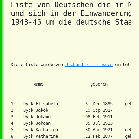
Liste von Deutschen die in Neu
und sich in der Einwanderungs
1943-45 um die deutsche Staat
Diese Liste wurde von 
Richard D. Thiessen
1    Dyck Elisabeth           6. Dec 1895     geb. S
2    Dyck Jakob               19 Sep 1917

3    Dyck Johann              08 Feb 1911

4    Dyck Johann              05 Jul 1923

5    Dyck Katharina           30 Apr 1921     geb. U
6    Dyck Katharine           12 Feb 1877     geb. T