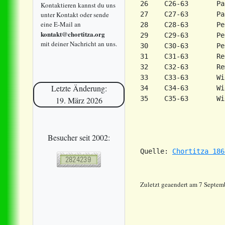
26    C26-63       Pa
Kontaktieren kannst du uns
unter Kontakt oder sende
27    C27-63       Pa
eine E-Mail an
28    C28-63       Pe
kontakt@chortitza.org
29    C29-63       Pe
mit deiner Nachricht an uns.
30    C30-63       Pe
31    C31-63       Re
32    C32-63       Re
33    C33-63       Wi
Letzte Änderung:
34    C34-63       Wi
19. März 2026
Besucher seit 2002:
Quelle: 
Chortitza 186
Zuletzt geaendert am 7 Septem