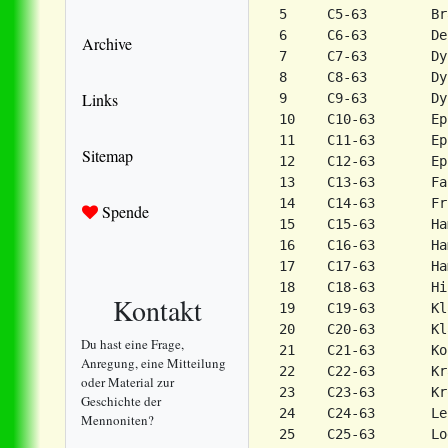
5     C5-63        Br
6     C6-63        De
Archive
7     C7-63        Dy
8     C8-63        Dy
Links
9     C9-63        Dy
10    C10-63       Ep
11    C11-63       Ep
Sitemap
12    C12-63       Ep
13    C13-63       Fa
14    C14-63       Fr
Spende
15    C15-63       Ha
16    C16-63       Ha
17    C17-63       Ha
18    C18-63       Hi
Kontakt
19    C19-63       Kl
20    C20-63       Kl
Du hast eine Frage,
21    C21-63       Ko
Anregung, eine Mitteilung
22    C22-63       Kr
oder Material zur
23    C23-63       Kr
Geschichte der
24    C24-63       Le
Mennoniten?
25    C25-63       Lo