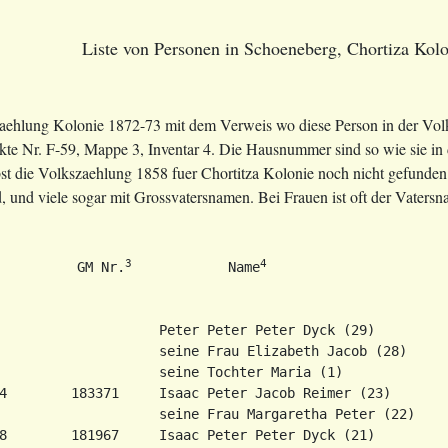
Liste von Personen in Schoeneberg, Chortiza Kol
zaehlung Kolonie 1872-73 mit dem Verweis wo diese Person in der Volk
e Nr. F-59, Mappe 3, Inventar 4. Die Hausnummer sind so wie sie in
bst die Volkszaehlung 1858 fuer Chortitza Kolonie noch nicht gefunden. D
, und viele sogar mit Grossvatersnamen. Bei Frauen ist oft der Vaters
3
4
          GM Nr.
            Name
                    Peter Peter Peter Dyck (29)

                    seine Frau Elizabeth Jacob (28)

                    seine Tochter Maria (1)

4        183371     Isaac Peter Jacob Reimer (23)

                    seine Frau Margaretha Peter (22)

8        181967     Isaac Peter Peter Dyck (21)
