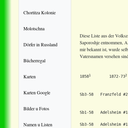
Chortitza Kolonie
Molotschna
Diese Liste aus der Volks
Saporoshje entnommen, Akt
Dörfer in Russland
mir bekannt ist, wurde sel
Vatersnamen versehen sind
Bücherregal
1
2
Karten
1858
        1872-73
Karten Google
Sb3-58   Franzfeld #2
                     
                     
Bilder u Fotos
Sb1-58   Adelsheim #1
                     
Namen u Listen
Sb3-58   Adelsheim #1