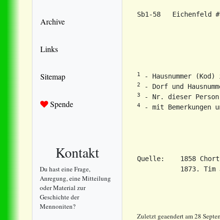
                     
Sb1-58   Eichenfeld #
Archive
Links
1
Sitemap
2
3
Spende
4
Kontakt
Quelle:    1858 Chort
Du hast eine Frage,
Anregung, eine Mitteilung
oder Material zur
Geschichte der
Mennoniten?
Zuletzt geaendert am 28 Sept