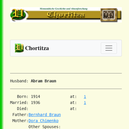
Chortitza
Husband: 
Abram Braun
   Born: 1914             at:   
1
Married: 1936             at:   
1
   Died:                  at:   

 Father:
Bernhard Braun
 Mother:
Dora Chimenko