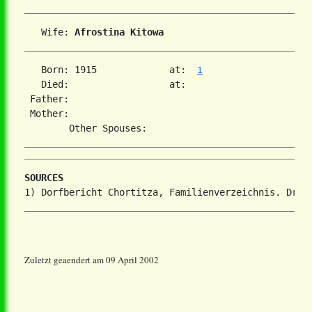
   Wife: 
Afrostina Kitowa
   Born: 1915             at:  
1
   Died:                  at:   

 Father:

 Mother:

SOURCES
Zuletzt geaendert am 09 April 2002