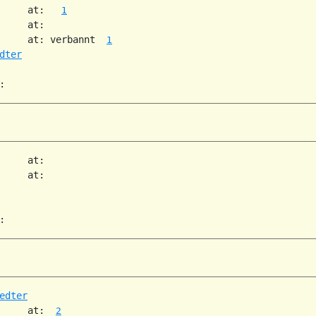
     at:   
1
     at:

     at: verbannt  
1
dter
     at:

     at:

edter
     at:  
2