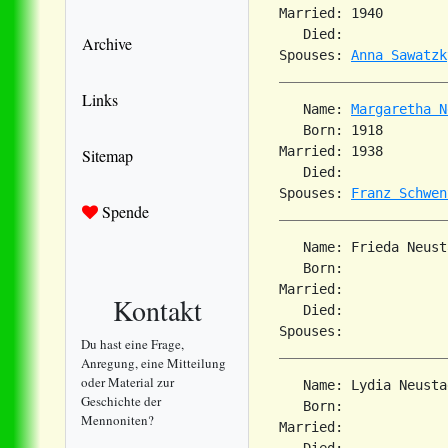
Married: 1940        
   Died:             
Archive
Spouses: 
Anna Sawatzk
Links
   Name: 
Margaretha N
   Born: 1918        
Married: 1938        
Sitemap
   Died:             
Spouses: 
Franz Schwen
Spende
   Name: Frieda Neust
   Born:             
Married:             
Kontakt
   Died:             
Du hast eine Frage,
Anregung, eine Mitteilung
oder Material zur
   Name: Lydia Neusta
Geschichte der
   Born:             
Mennoniten?
Married:             
   Died:             