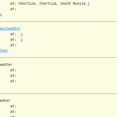
     at: Chortiza, Chortiza, South Russia 
2
     at:

y
eustaedter
     at:  
2
     at:  
2
     at:

tner
aedter

     at:

     at:

     at:

edter

     at:

     at:

     at:
