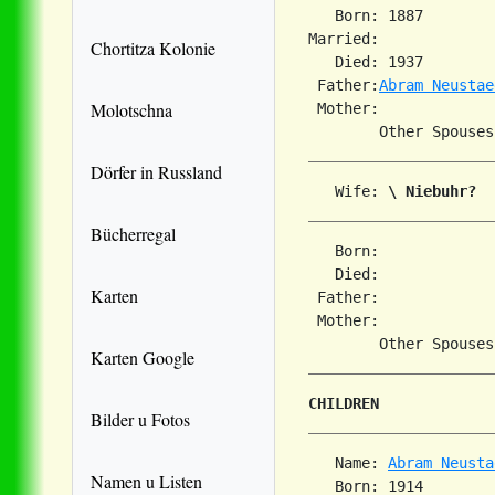
   Born: 1887        
Married:             
Chortitza Kolonie
   Died: 1937        
 Father:
Abram Neustae
Molotschna
 Mother:

Dörfer in Russland
   Wife: 
\ Niebuhr?
Bücherregal
   Born:             
   Died:             
Karten
 Father:

 Mother:

Karten Google
CHILDREN
Bilder u Fotos
   Name: 
Abram Neusta
Namen u Listen
   Born: 1914        