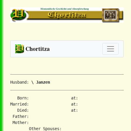
Chortitza
Husband: 
\ Janzen
   Born:                  at:   

Married:                  at:   

   Died:                  at:   

 Father:

 Mother:
