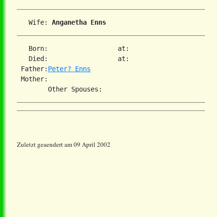
   Wife: 
Anganetha Enns
   Born:                  at:   

   Died:                  at:   

 Father:
Peter? Enns
 Mother:

Zuletzt geaendert am 09 April 2002