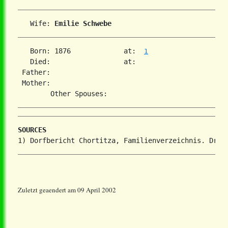
   Wife: 
Emilie Schwebe
   Born: 1876             at:  
1
   Died:                  at:   

 Father:

 Mother:

SOURCES
Zuletzt geaendert am 09 April 2002