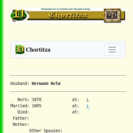
Chortitza
Husband: 
Hermann Kelm
   Born: 1870             at:   
1
Married: 1895             at:   
1
   Died:                  at:   

 Father:

 Mother:
