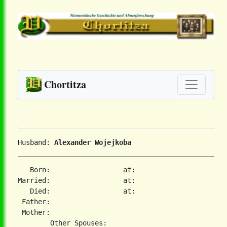
Chortitza
Husband: 
Alexander Wojejkoba
   Born:                  at:   

Married:                  at:   

   Died:                  at:   

 Father:

 Mother:
