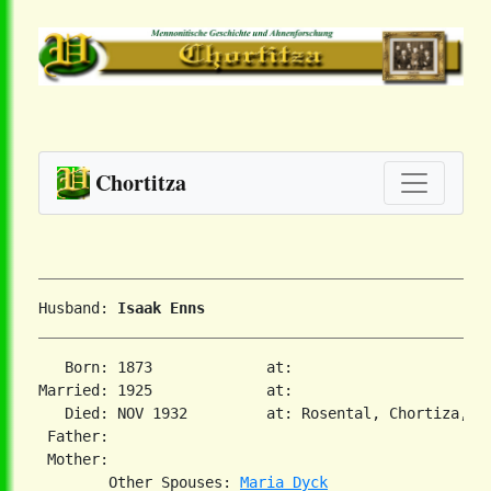
Chortitza
Husband: 
Isaak Enns
   Born: 1873             at:   

Married: 1925             at:   

   Died: NOV 1932         at: Rosental, Chortiza, So
 Father:

 Mother:

        Other Spouses: 
Maria Dyck