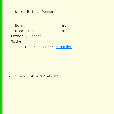
   Wife: 
Helena Penner
   Born:                  at:   

   Died: 1938             at:   

 Father:
\ Penner
 Mother:

        Other Spouses: 
\ Harder
Zuletzt geaendert am 09 April 2002