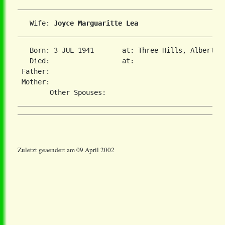
   Wife: 
Joyce Marguaritte Lea
   Born: 3 JUL 1941       at: Three Hills, Alberta  
   Died:                  at:   

 Father:

 Mother:

Zuletzt geaendert am 09 April 2002