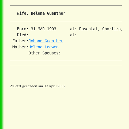
   Wife: 
Helena Guenther
   Born: 31 MAR 1903      at: Rosental, Chortiza, So
   Died:                  at:   

 Father:
Johann Guenther
 Mother:
Helena Loewen
Zuletzt geaendert am 09 April 2002