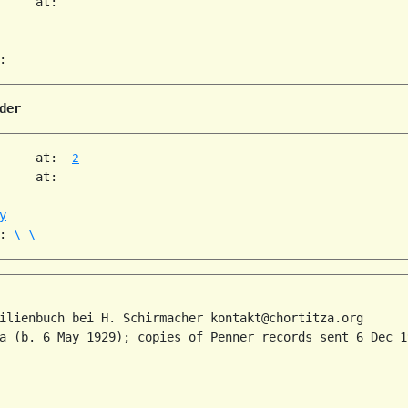
     at:   

der
     at:  
2
     at:   

y
: 
\ \
ilienbuch bei H. Schirmacher kontakt@chortitza.org
