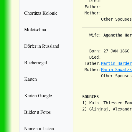
   Died:             
 Father:

Chortitza Kolonie
 Mother:

Molotschna
   Wife: 
Aganetha Har
Dörfer in Russland
   Born: 27 JAN 1866 
   Died:             
Bücherregal
 Father:
Martin Harder
 Mother:
Maria Sawatzk
        Other Spouses
Karten
Karten Google
SOURCES
1) Kath. Thiessen Fam
Bilder u Fotos
Namen u Listen