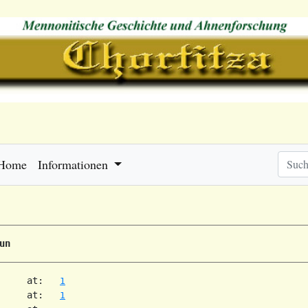
Home
Informationen
un
     at:   
1
     at:   
1