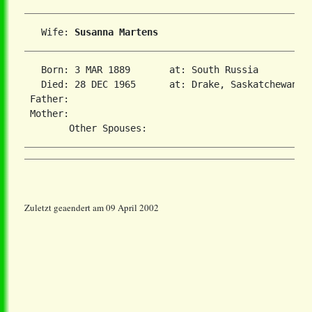
   Wife: 
Susanna Martens
   Born: 3 MAR 1889       at: South Russia  

   Died: 28 DEC 1965      at: Drake, Saskatchewan  

 Father:

 Mother:

Zuletzt geaendert am 09 April 2002