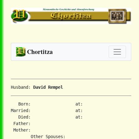
Chortitza
Husband: 
David Rempel
   Born:                  at:   

Married:                  at:   

   Died:                  at:   

 Father:

 Mother:
