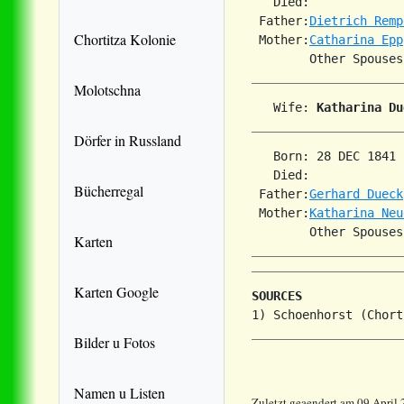
   Died:             
 Father:
Dietrich Remp
Chortitza Kolonie
 Mother:
Catharina Epp
Molotschna
   Wife: 
Katharina Du
Dörfer in Russland
   Born: 28 DEC 1841 
   Died:             
Bücherregal
 Father:
Gerhard Dueck
 Mother:
Katharina Neu
Karten
Karten Google
SOURCES
Bilder u Fotos
Namen u Listen
Zuletzt geaendert am 09 April