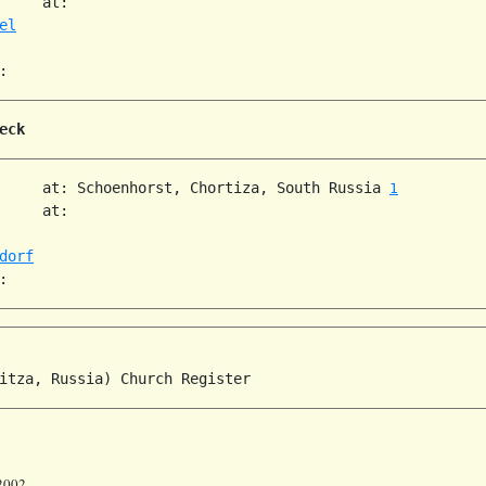
     at:   

el
eck
     at: Schoenhorst, Chortiza, South Russia 
1
     at:   

dorf
 2002