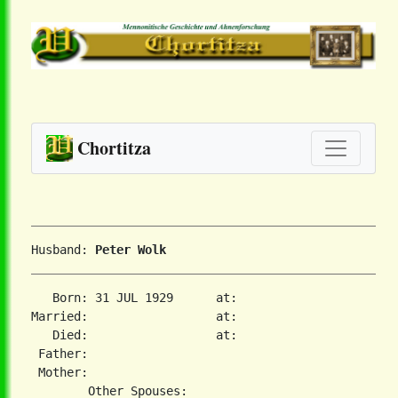
Chortitza
Husband: 
Peter Wolk
   Born: 31 JUL 1929      at:   

Married:                  at:   

   Died:                  at:   

 Father:

 Mother:
