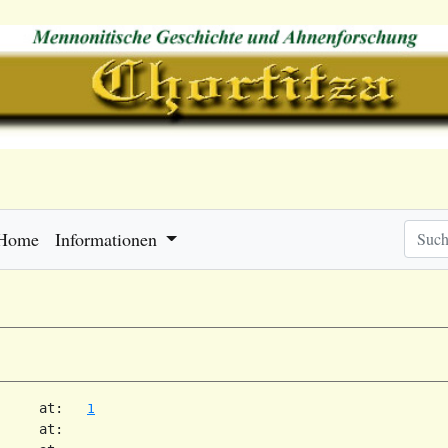
Home
Informationen
     at:   
1
     at:   
