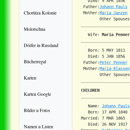
   Died: 9 APR 1856  
 Father:
Johann Pauls
Chortitza Kolonie
 Mother:
Maria Janzen
Molotschna
   Wife: 
Maria Penner
Dörfer in Russland
   Born: 5 MAY 1811  
   Died: 5 JAN 1856  
Bücherregal
 Father:
Peter Penner
 Mother:
Maria Klassen
Karten
CHILDREN
Karten Google
   Name: 
Johann Pauls
Bilder u Fotos
   Born: 17 APR 1840 
Married: 7 MAR 1865  
   Died: 26 NOV 1917 
Namen u Listen