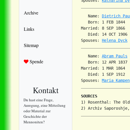
Spouses: 
Katharina Dy
Archive
   Name: 
Dietrich Pau
   Born: 1 FEB 1844  
Links
Married: 8 SEP 1866  
   Died: 14 OCT 1906 
Spouses: 
Helena Dyck
Sitemap
   Name: 
Abram Pauls
Spende
   Born: 12 APR 1837 
Married: 1 MAR 1864  
   Died: 1 SEP 1912  
Spouses: 
Maria Kampen
Kontakt
SOURCES
Du hast eine Frage,
1) Rosenthal: The Old
Anregung, eine Mitteilung
oder Material zur
Geschichte der
Mennoniten?