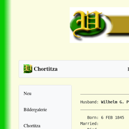
Chortitza
Neu
Husband: 
Wilhelm G. P
Bildergalerie
   Born: 6 FEB 1845  
Married:             
Chortitza