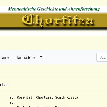
Home
Informationen
riess
     at: Rosental, Chortiza, South Russia  

     at:   
