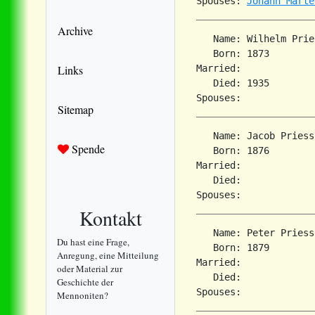
Spouses: 
Johann Marte
Archive
   Name: Wilhelm Pries
   Born: 1873        
Links
Married:             
   Died: 1935        
Sitemap
   Name: Jacob Priess

Spende
   Born: 1876        
Married:             
   Died:             
Kontakt
   Name: Peter Priess

Du hast eine Frage,
   Born: 1879        
Anregung, eine Mitteilung
Married:             
oder Material zur
   Died:             
Geschichte der
Mennoniten?