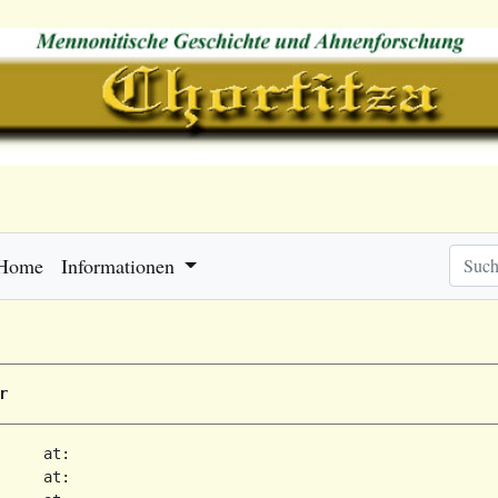
Home
Informationen
r
     at:   

     at:   
