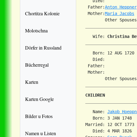
   Died:             
 Father:
Anton Heppner
Chortitza Kolonie
 Mother:
Maria Jacobs
Molotschna
   Wife: 
Christina Be
Dörfer in Russland
   Born: 12 AUG 1720 
   Died:             
Bücherregal
 Father:

 Mother:

        Other Spouses
Karten
CHILDREN
Karten Google
   Name: 
Jakob Hoeppn
Bilder u Fotos
   Born: 3 JAN 1748  
Married: 12 OCT 1773 
   Died: 4 MAR 1826  
Namen u Listen