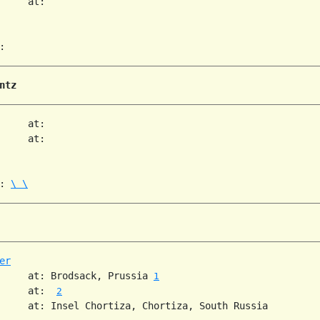
     at:   

ntz
     at:   

     at:   

: 
\ \
er
     at: Brodsack, Prussia 
1
     at:  
2
     at: Insel Chortiza, Chortiza, South Russia  
