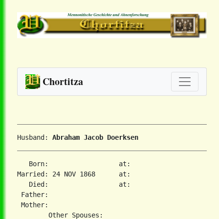
Chortitza
Husband: 
Abraham Jacob Doerksen
   Born:                  at:   

Married: 24 NOV 1868      at:   

   Died:                  at:   

 Father:

 Mother:
