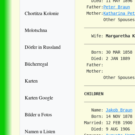
   Died: 11 MAY 1896 
 Father:
Peter Braun
Chortitza Kolonie
 Mother:
Katharina Pet
Molotschna
   Wife: 
Margaretha K
Dörfer in Russland
   Born: 30 MAR 1858 
   Died: 2 JAN 1889  
Bücherregal
 Father:

 Mother:

Karten
CHILDREN
Karten Google
   Name: 
Jakob Braun
Bilder u Fotos
   Born: 14 NOV 1878 
Married: 12 FEB 1900 
   Died: 9 AUG 1906  
Namen u Listen