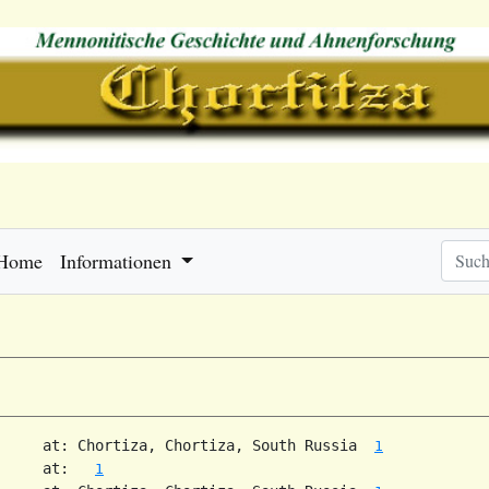
Home
Informationen
     at: Chortiza, Chortiza, South Russia  
1
     at:   
1