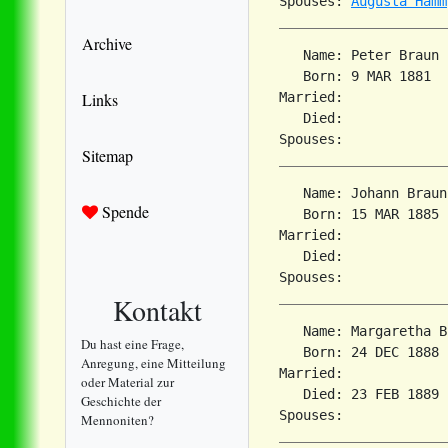
Spouses: 
Augusta Hamm
Archive
   Name: Peter Braun

   Born: 9 MAR 1881  
Links
Married:             
   Died:             
Sitemap
   Name: Johann Braun

Spende
   Born: 15 MAR 1885 
Married:             
   Died:             
Kontakt
   Name: Margaretha B
Du hast eine Frage,
   Born: 24 DEC 1888 
Anregung, eine Mitteilung
Married:             
oder Material zur
   Died: 23 FEB 1889 
Geschichte der
Mennoniten?