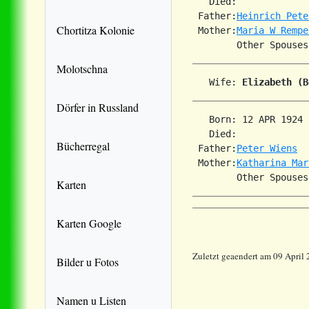
   Died:             
 Father:
Heinrich Pete
Chortitza Kolonie
 Mother:
Maria W Rempe
Molotschna
   Wife: 
Elizabeth (B
Dörfer in Russland
   Born: 12 APR 1924 
   Died:             
Bücherregal
 Father:
Peter Wiens
 Mother:
Katharina Mar
Karten
Karten Google
Zuletzt geaendert am 09 April
Bilder u Fotos
Namen u Listen