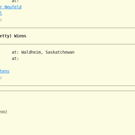
     at:   

r Neufeld
l
etty) Wiens
     at: Waldheim, Saskatchewan  

     at:   

tens
 2002