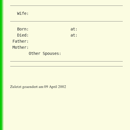
   Born:                  at:   

   Died:                  at:   

 Father:

 Mother:

Zuletzt geaendert am 09 April 2002