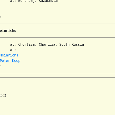
     at: Burundaj, Kazakhstan  

einrichs
     at: Chortiza, Chortiza, South Russia  

     at:   

Heinrichs
Peter Koop
 2002