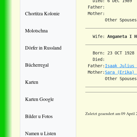
   Died: 6 DEC 1989  
 Father:

Chortitza Kolonie
 Mother:

Molotschna
   Wife: 
Anganeta I H
Dörfer in Russland
   Born: 23 OCT 1928 
   Died:             
Bücherregal
 Father:
Isaak Julius 
 Mother:
Sara (Erika) 
Karten
Karten Google
Zuletzt geaendert am 09 April
Bilder u Fotos
Namen u Listen