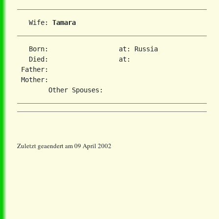
   Wife: 
Tamara 
   Born:                  at: Russia  

   Died:                  at:   

 Father:

 Mother:

Zuletzt geaendert am 09 April 2002