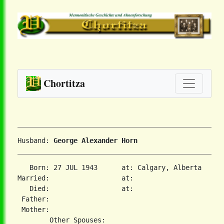
Chortitza
Husband: 
George Alexander Horn
   Born: 27 JUL 1943      at: Calgary, Alberta  

Married:                  at:   

   Died:                  at:   

 Father:

 Mother:
