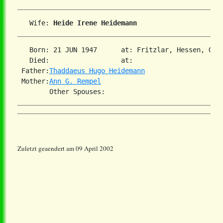
   Wife: 
Heide Irene Heidemann
   Born: 21 JUN 1947      at: Fritzlar, Hessen, Germ
   Died:                  at:   

 Father:
Thaddaeus Hugo Heidemann
 Mother:
Ann G. Rempel
Zuletzt geaendert am 09 April 2002