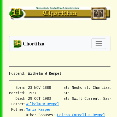
Chortitza
Husband: 
Wilhelm W Rempel
   Born: 23 NOV 1888      at: Neuhorst, Chortiza, So
Married: 1937             at:   

   Died: 29 OCT 1983      at: Swift Current, Saskatc
 Father:
Wilhelm W Rempel
 Mother:
Maria Kasper
        Other Spouses: 
Helena Cornelius Rempel