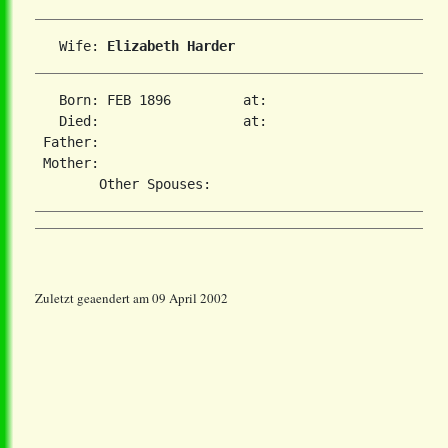
   Wife: 
Elizabeth Harder
   Born: FEB 1896         at:   

   Died:                  at:   

 Father:

 Mother:

Zuletzt geaendert am 09 April 2002