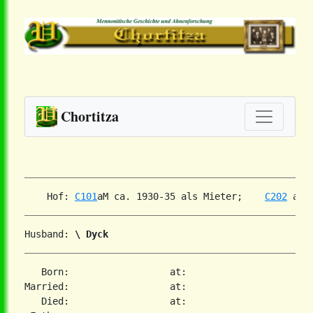
Chortitza
    Hof: 
C101
aM ca. 1930-35 als Mieter;    
C202
Husband: 
\ Dyck
   Born:                  at:

Married:                  at:

   Died:                  at:
