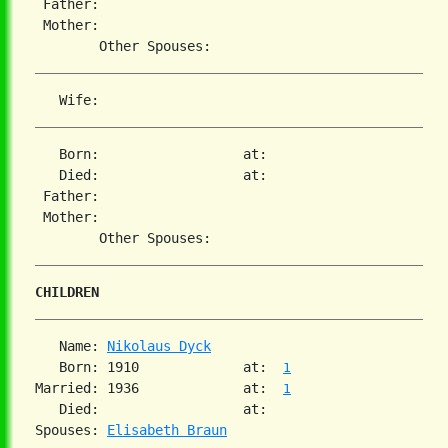
 Father:

 Mother:

   Born:                  at:

   Died:                  at:

 Father:

 Mother:

CHILDREN
   Name: 
Nikolaus Dyck
   Born: 1910             at:  
1
Married: 1936             at:  
1
   Died:                  at:

Spouses: 
Elisabeth Braun