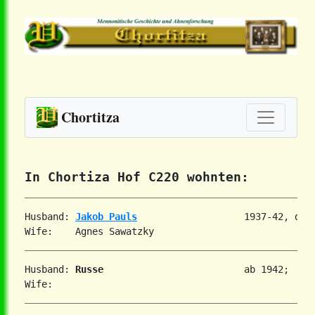
Chortitza
In Chortiza Hof C220 wohnten:
Husband: 
Jakob Pauls
                   1937-42, dann
Husband: 
Russe
                         ab 1942;   C2