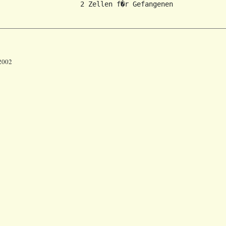
                    2 Zellen f�r Gefangenen

 2002