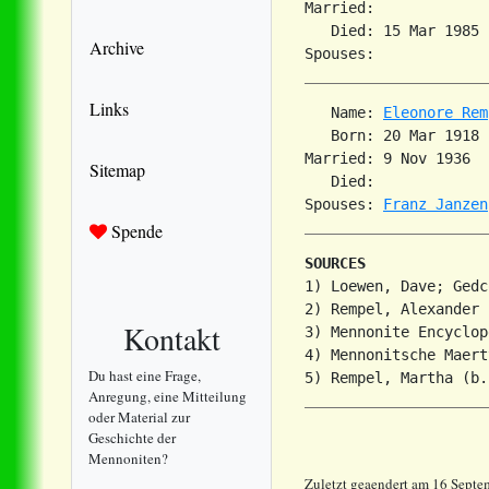
Married:             
   Died: 15 Mar 1985 
Archive
Links
   Name: 
Eleonore Rem
   Born: 20 Mar 1918 
Married: 9 Nov 1936  
Sitemap
   Died:             
Spouses: 
Franz Janzen
Spende
SOURCES
1) Loewen, Dave; Gedc
2) Rempel, Alexander 
Kontakt
3) Mennonite Encyclop
4) Mennonitsche Maert
Du hast eine Frage,
Anregung, eine Mitteilung
oder Material zur
Geschichte der
Mennoniten?
Zuletzt geaendert am 16 Sept