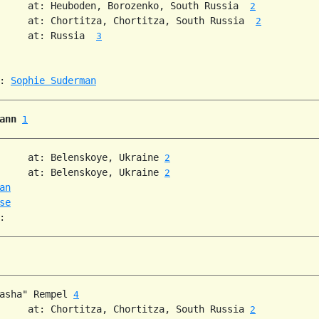
     at: Heuboden, Borozenko, South Russia  
2
     at: Chortitza, Chortitza, South Russia  
2
     at: Russia  
3
: 
Sophie Suderman
ann
1
     at: Belenskoye, Ukraine 
2
     at: Belenskoye, Ukraine 
2
an
se
asha" Rempel 
4
     at: Chortitza, Chortitza, South Russia 
2