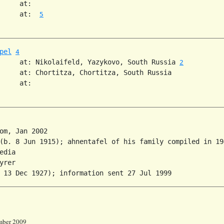
     at:   

     at:  
5
pel
4
     at: Nikolaifeld, Yazykovo, South Russia 
2
     at: Chortitza, Chortitza, South Russia  

     at:   

om, Jan 2002

(b. 8 Jun 1915); ahnentafel of his family compiled in 194
edia

yrer

ember 2009