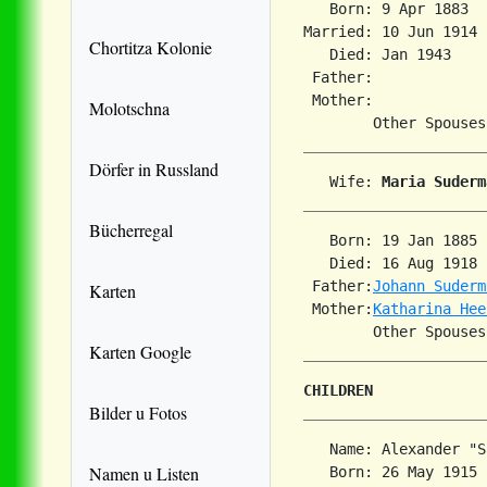
   Born: 9 Apr 1883  
Married: 10 Jun 1914 
Chortitza Kolonie
   Died: Jan 1943    
 Father:

 Mother:

Molotschna
        Other Spouses
Dörfer in Russland
   Wife: 
Maria Suderm
Bücherregal
   Born: 19 Jan 1885 
   Died: 16 Aug 1918 
 Father:
Johann Suderm
Karten
 Mother:
Katharina Hee
Karten Google
CHILDREN
Bilder u Fotos
   Name: Alexander "S
Namen u Listen
   Born: 26 May 1915 