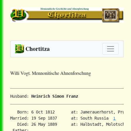
Chortitza
Willi Vogt. Mennonitische Ahnenforschung
Husband: 
Heinrich Simon Franz
   Born: 6 Oct 1812       at: Jamerauerhorst, Pruss
Married: 19 Sep 1837      at: South Russia  
1
   Died: 26 May 1889      at: Halbstadt, Molotschna
 Father:
