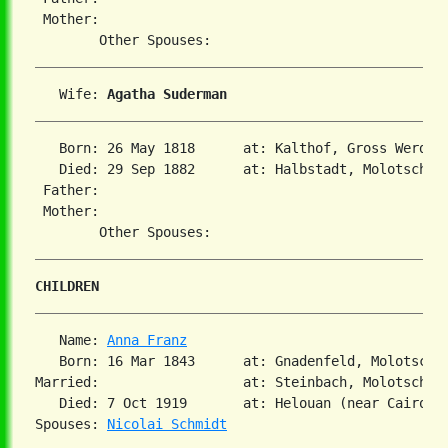
 Mother:

   Wife: 
Agatha Suderman
   Born: 26 May 1818      at: Kalthof, Gross Werder
   Died: 29 Sep 1882      at: Halbstadt, Molotschna
 Father:

 Mother:

CHILDREN
   Name: 
Anna Franz
   Born: 16 Mar 1843      at: Gnadenfeld, Molotschn
Married:                  at: Steinbach, Molotschna
   Died: 7 Oct 1919       at: Helouan (near Cairo),
Spouses: 
Nicolai Schmidt