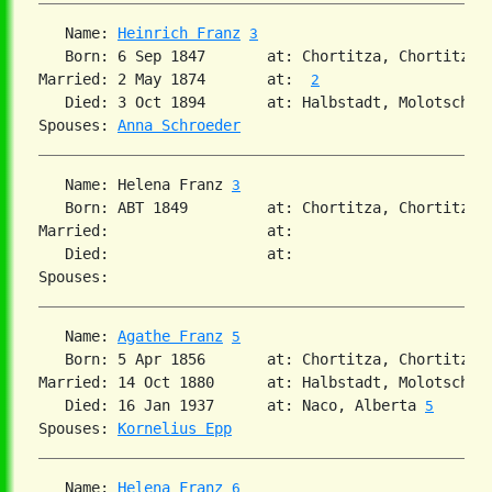
   Name: 
Heinrich Franz
3
   Born: 6 Sep 1847       at: Chortitza, Chortitza,
Married: 2 May 1874       at:  
2
   Died: 3 Oct 1894       at: Halbstadt, Molotschna
Spouses: 
Anna Schroeder
   Name: Helena Franz 
3
   Born: ABT 1849         at: Chortitza, Chortitza,
Married:                  at:   

   Died:                  at:   

   Name: 
Agathe Franz
5
   Born: 5 Apr 1856       at: Chortitza, Chortitza,
Married: 14 Oct 1880      at: Halbstadt, Molotschna,
   Died: 16 Jan 1937      at: Naco, Alberta 
5
Spouses: 
Kornelius Epp
   Name: 
Helena Franz
6