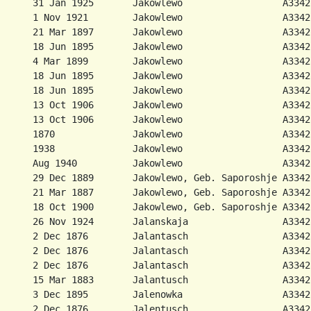
      31 Jan 1925       Jakowlewo                  A3342
      1 Nov 1921        Jakowlewo                  A3342
      21 Mar 1897       Jakowlewo                  A3342
      18 Jun 1895       Jakowlewo                  A3342
      4 Mar 1899        Jakowlewo                  A3342
      18 Jun 1895       Jakowlewo                  A3342
      18 Jun 1895       Jakowlewo                  A3342
      13 Oct 1906       Jakowlewo                  A3342
      13 Oct 1906       Jakowlewo                  A3342
      1870              Jakowlewo                  A3342
      1938              Jakowlewo                  A3342
      Aug 1940          Jakowlewo                  A3342
      29 Dec 1889       Jakowlewo, Geb. Saporoshje A3342
      21 Mar 1887       Jakowlewo, Geb. Saporoshje A3342
      18 Oct 1900       Jakowlewo, Geb. Saporoshje A3342
      26 Nov 1924       Jalanskaja                 A3342
      2 Dec 1876        Jalantasch                 A3342
      2 Dec 1876        Jalantasch                 A3342
      2 Dec 1876        Jalantasch                 A3342
      15 Mar 1883       Jalantusch                 A3342
      3 Dec 1895        Jalenowka                  A3342
      2 Dec 1876        Jalentusch                 A3342