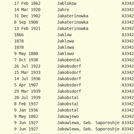
      17 Feb 1862       Jablokow                   A3342
      14 Mar 1920       Jahre                      A3342
      31 Dec 1902       Jakaterinowka              A3342
      8 Sep 1908        Jakaterinowka              A3342
      13 Feb 1921       Jakaterinowka              A3342
      1866              Jaklow                     A3342
      1878              Jaklowa                    A3342
      1878              Jaklowa                    A3342
      9 May 1880        Jaklowo                    A3342
      7 Oct 1938        Jakobental                 A3342
      26 Jul 1922       Jakobsdorf                 A3342
      15 Mar 1933       Jakobsdorf                 A3342
      14 Jul 1936       Jakobsdorf                 A3342
      5 Apr 1907        Jakobsdorf                 A3342
      29 Mar 1939       Jakobsdorf                 A3342
      28 Jul 1939       Jakobstal                  A3342
      8 Feb 1937        Jakobstal                  A3342
      9 Jan 1936        Jakobstal                  A3342
      9 May 1882        Jakowjewo                  A3342
      9 Jun 1927        Jakowlewa, Geb. Saporoshje A3342