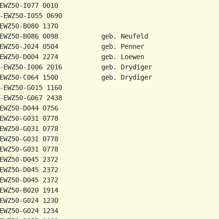
EWZ50-I077 0010

-EWZ50-I055 0690

EWZ50-B080 1370

EWZ50-B086 0098           geb. Neufeld

EWZ50-J024 0504           geb. Penner

EWZ50-D004 2274           geb. Loewen

-EWZ50-I006 2016          geb. Drydiger

EWZ50-C064 1500           geb. Drydiger

-EWZ50-G015 1160

-EWZ50-G067 2438

EWZ50-D044 0756

EWZ50-G031 0778

EWZ50-G031 0778

EWZ50-G031 0778

EWZ50-G031 0778

EWZ50-D045 2372

EWZ50-D045 2372

EWZ50-D045 2372

EWZ50-B020 1914

EWZ50-G024 1230
