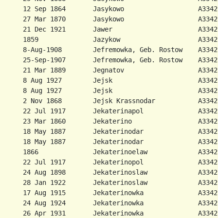
      12 Sep 1864       Jasykowo                   A3342
      27 Mar 1870       Jasykowo                   A3342
      21 Dec 1921       Jawer                      A3342
      1859              Jazykow                    A3342
      8-Aug-1908        Jefremowka, Geb. Rostow    A3342
      25-Sep-1907       Jefremowka, Geb. Rostow    A3342
      21 Mar 1889       Jegnatov                   A3342
      8 Aug 1927        Jejsk                      A3342
      8 Aug 1927        Jejsk                      A3342
      2 Nov 1868        Jejsk Krassnodar           A3342
      22 Jul 1917       Jekaterinapol              A3342
      23 Mar 1860       Jekaterino                 A3342
      18 May 1887       Jekaterinodar              A3342
      18 May 1887       Jekaterinodar              A3342
      1866              Jekaterinoelaw             A3342
      22 Jul 1917       Jekaterinopol              A3342
      24 Aug 1898       Jekaterinoslaw             A3342
          A3342-EWZ50-E084   34          geb. Penner
Loewen, Auguste            27 Jan 1895       Jekaterinowka              A3342EWZ50-F006 2764
Mantler, Helene            20 Jun 1891       Jekaterinowka              A3342EWZ50-F028 0152           geb. Mandler
Neufeld, Gerhard           2 Jul 1930        Jekaterinowka              A3342EWZ50-F079 0887
Neufeld, Helene            7 Nov 1901        Jekaterinowka              A3342EWZ50-F078 1527           geb. Wiens
Neufeld, Johann            20 Nov 1897       Jekaterinowka              A3342EWZ50-F078 1527
Neufeld, Peter             12 Sep 1927       Jekaterinowka              A3342EWZ50-F079 0887
Pankraz, Katharina         24 Mar 1898       Jekaterinowka              A3342EWZ50G017 1502
Pauls, Maria               12 Sep 1879       Jekaterinowka              A3342EWZ58-H037 2162           geb. Mukowsky
Penner, Jakob              18 Mar 1911       Jekaterinowka              A3342EWZ50-G026 558            aus 1. Ehe
Penner, Marie              28 Jan 1925       Jekaterinowka              A3342EWZ50-G026 558            aus 2. Ehe
Penner, Peter              28 Nov 1922       Jekaterinowka              A3342EWZ50-G026 558            aus 2. Ehe
Peters, Martin             1878              Jekaterinowka              A3342EWZ50-G029 0026
Peters, Sophie             20 May 1918       Jekaterinowka              A3342EWZ50-G031 0398
Redekop, Anna              1 Mar 1924        Jekaterinowka              A3342EWZ50-G057 2290
Redekop, Gerhard           6 Jan 1891        Jekaterinowka              A3342EWZ50-G057 2290
Reimer, Helene             20 Jun 1891       Jekaterinowka              A3342EWZ50G063 0512            geb. Mantler
Reimer, Helene             20 Jun 1891       Jekaterinowka              A3342EWZ50G063 1540            geb. Mantler
Rempel, Johann             1 May 1928        Jekaterinowka              A3342-EWZ50-G067 1136
Rempel, Johann             11 Oct 1897       Jekaterinowka              A3342-EWZ50-G067 1136
Rempel, Johann             11 Oct 1897       Jekaterinowka              A3342-EWZ50-G068 2310
Rempel, Katharina          1 Apr 1930        Jekaterinowka              A3342-EWZ50-G067 1136
Rempel, Katharina          1 Apr 1930        Jekaterinowka              A3342-EWZ50-G068 2310
Schmidt, Marie             1877              Jekaterinowka              A3342 EWZ50 H049  0992         geb. Kasper
Schmidt, Martin            1879              Jekaterinowka              A3342 EWZ50 H049  0992
Toews, Agathe              15 Oct 1910       Jekaterinowka              A3342-EWZ50-I055 0522          geb. Hildebrandt
Vogt, Johann               1 Oct 1902        Jekaterinowka              A3342EWZ50-I074 0162
Warkentin, Maria           30 Oct 1898       Jekaterinowka              A3342EWZ50-I088 1240           geb. Klassen, verw. Schulz
Wiebe, Bernhard            8 Nov 1924        Jekaterinowka              A3342EWZ50-J013 2394
Wiebe, Helene              28 Jun 1896       Jekaterinowka              A3342EWZ50-J013 2394           geb. Neufeld
Wiebe, Helene              28 Jun 1896       Jekaterinowka              A3342EWZ50-J015 0390           geb. Neufeld
Wiebe, Irmgard             18 Jul 1922       Jekaterinowka              A3342EWZ50-J013 2844
Wiebe, Justina             22 Jan 1893       Jekaterinowka              A3342EWZ50-J014 0072           geb. Hildebrandt
Wiebe, Justina             22 Jan 1895       Jekaterinowka              A3342EWZ50-J013 2698           geb. Hildebrandt
Wiebe, Justine             22 Jan 1893       Jekaterinowka              A3342EWZ50-J014 1064           geb. Hildebrandt
Wiebe, Maria               25 Dec 1922       Jekaterinowka              A3342EWZ50-J015 0390
Wiebe, Marie               25 Dec 1922       Jekaterinowka              A3342EWZ50-J013 2394
Wiebe, Peter               1897              Jekaterinowka              A3342EWZ50-J013 2844
Wiens, Lina                11 Nov 1902       Jekaterinowka              A3342EWZ50-J017 2012
Loewen, Auguste            27 Jan 1895       Jekaterinowka, Blismesy    1797308  1156                  alleinstehend, Landarbeiter
Pauls, Susanne             30 Sep 1917       Jekaterinowka, Geb . DneproA3342-EWZ50-G021 0398          ledig, adoptiert von Julius Pauls
Pauls, Maria               6-Jul-1906        Jekaterinowka, Geb. DnjeproA3342-EWZ50-G020 0882
Pauls, Maria               6-Jul-1906        Jekaterinowka, Geb. DnjeproA3342-EWZ50-G020 2766
Pauls, Maria               12 Sep 1879       Jekaterinowka, Geb. DnjeproA3342-EWZ50-G020 2668          geb. Mukosky
Pauls, Maria               12 Sep 1879       Jekaterinowka, Geb. DnjeproA3342-EWZ50-G020 2788          geb. Mukosky
Pauls, Susanne             30-Sep-1917       Jekaterinowka, Geb. DnjeproA3342-EWZ50-G020 0248
Redekopp, Heinrich         12-Nov-1909       Jekaterinowka, Geb. StalinoA3342-EWZ50-G058 0268
Hindimith, Adeline         6 Oct 1919        Jekaterinowka, Krs. Bender A3342-EWZ51-C028 1260          geb. Braun
Penner, Peter              28 Nov 1922       Jekaterinowka, Moskelenski A3342EWZ50-G026 806
Unrau, Franz               11 Apr 1914       Jekowlewo, Geb. Saporoshje A3342-EWZ50-I068 2708
Buhler, Abram              21 Jan 1883       Jeksterinowka              A3342EWZ50-B081 0988
Friesen, Margarete         14 May 1913       Jeksterinowka              A3342EWZ50-B081 0988           geb. Buhler
Rempel, Maria              4 Aug 1913        Jelanekaja                 A3342-EWZ50-G067 2528          geb. Baerg
Dueck, Margarethe          26 Nov 1924       Jelanskaja                 A3342EWZ50-B023 2938
Rempel, Maria              4 Aug 1913        Jelanskaja                 A3342 EWZ50 G069  0010         geb. Baerg
Barg, Peter                6 Jun 1910        Jelanskaja, Geb. BaschkirieA3342-EWZ50-A023 1086
Loewen, Agnes              21 Feb 1907       Jelanskij Nr. 5            A3342EWZ50-F006 1994           geb. Goosen
Friesen, Anna              31 Aug 1903       Jelenowka                  A3342EWZ50-B081 0568           geb. Janzen
Friesen, A