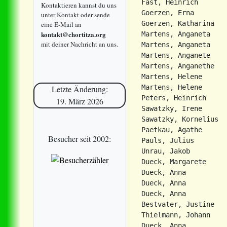
Fast, Heinrich       
Kontaktieren kannst du uns
Goerzen, Erna        
unter Kontakt oder sende
Goerzen, Katharina   
eine E-Mail an
kontakt@chortitza.org
Martens, Anganeta    
mit deiner Nachricht an uns.
Martens, Anganeta    
Martens, Anganete    
Martens, Anganethe   
Martens, Helene      
Martens, Helene      
Letzte Änderung:
Peters, Heinrich     
19. März 2026
Sawatzky, Irene      
Sawatzky, Kornelius  
Paetkau, Agathe      
Besucher seit 2002:
Pauls, Julius        
Unrau, Jakob         
Dueck, Margarete     
Dueck, Anna          
Dueck, Anna          
Dueck, Anna          
Bestvater, Justine   
Thielmann, Johann    
Dueck, Anna          