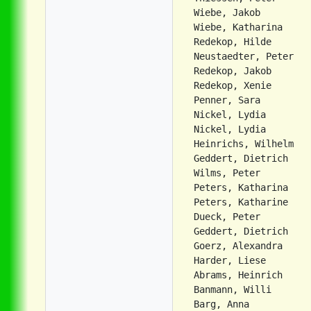
Wiebe, Jakob         
Wiebe, Katharina     
Redekop, Hilde       
Neustaedter, Peter   
Redekop, Jakob       
Redekop, Xenie       
Penner, Sara         
Nickel, Lydia        
Nickel, Lydia        
Heinrichs, Wilhelm   
Geddert, Dietrich    
Wilms, Peter         
Peters, Katharina    
Peters, Katharine    
Dueck, Peter         
Geddert, Dietrich    
Goerz, Alexandra     
Abrams, Heinrich           17 Aug 1915       Jekaterinowka              A3342-EWZ50-A002 0336
Banmann, Willi             24 Aug 1924       Jekaterinowka              A3342-EWZ50-A027 1868
Barg, Anna                 26 Apr 1931       Jekaterinowka              A3342-EWZ50-A023 0682
Barg, Johann               8 Oct 1933        Jekaterinowka              A3342-EWZ50-A023 0682
Biwoll, Emma               5 Feb 1921        Jekaterinowka              A3342EWZ51-A057 2806           geb. Braun
Braun, Alfred              18 Jul 1924       Jekaterinowka              A3342EWZ58-D061 1572
Braun, Edmund              9 Aug 1933        Jekaterinowka              A3342EWZ58-D061 1572
Braun, Ida                 15 Oct 1936       Jekaterinowka              A3342EWZ58-D061 1572
Braun, Otto                30 Aug 1929       Jekaterinowka              A3342EWZ58-D061 1572
Dyck, Frieda               18 Aug 1938       Jekaterinowka              A3342EWZ50-B028 1290
Dyck, Heinrich             21 May 1937       Jekaterinowka              A3342EWZ50-B028 1290
Dyck, Maria                13 Nov 1902       Jekaterinowka              A3342EWZ50-B027 0508
Fast, David                27 Sep 1898       Jekaterinowka              A3342EWZ50-B054 2474
Fietz, Anna                1882              Jekaterinowka              A3342-EWZ50-B062 2780          geb. Janzen
Fietz, Friedrich           3 Jan 1907        Jekaterinowka              A3342-EWZ50-B062 2780
Friesen, Jakob             28 Jan 1899       Jekaterinowka              A3342EWZ50-B079 2496
Friesen, Katharina         8 Feb 1911        Jekaterinowka              A3342EWZ50-K001 0962           geb. Neufeld
Friesen, Katharina         8 Feb 1911        Jekaterinowka              A3342-EWZ57-K107 0324          geb. Neufeld
Friesen, Margarete         14 May 1913       Jekaterinowka              A3342-EWZ57-K107 0836          geb. Buehler
Froese, Agathe             27 Jun 1903       Jekaterinowka              A3342EWZ50-B085 1628           geb. Klassen
Froese, Annalore           1 Jan 1915        Jekaterinowka              A3342EWZ50-B085 1192           geb. Neufeld
Froese, Franziska          14 Aug 1929       Jekaterinowka              A3342EWZ50-B085 1620
Letkemann, Elisabeth       10 May 1917       Jekaterinowka    