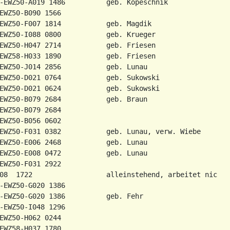
-EWZ50-A019 1486          geb. Kopeschnik

EWZ50-B090 1566

EWZ50-F007 1814           geb. Magdik

EWZ50-I088 0800           geb. Krueger

EWZ50-H047 2714           geb. Friesen

EWZ58-H033 1890           geb. Friesen

EWZ50-J014 2856           geb. Lunau

EWZ50-D021 0764           geb. Sukowski

EWZ50-D021 0624           geb. Sukowski

EWZ50-B079 2684           geb. Braun

EWZ50-B079 2684

EWZ50-B056 0602

EWZ50-F031 0382           geb. Lunau, verw. Wiebe

EWZ50-E006 2468           geb. Lunau

EWZ50-E008 0472           geb. Lunau

EWZ50-F031 2922

08  1722                  alleinstehend, arbeitet nicht

-EWZ50-G020 1386

-EWZ50-G020 1386          geb. Fehr

-EWZ50-I048 1296

EWZ50-H062 0244

EWZ58-H037 1780
