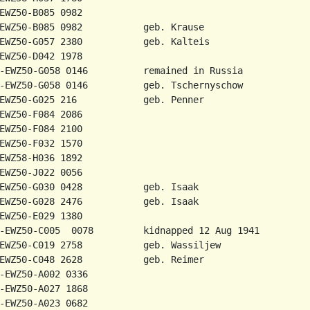
EWZ50-B085 0982

EWZ50-B085 0982           geb. Krause

EWZ50-G057 2380           geb. Kalteis

EWZ50-D042 1978

-EWZ50-G058 0146          remained in Russia

-EWZ50-G058 0146          geb. Tschernyschow

EWZ50-G025 216            geb. Penner

EWZ50-F084 2086

EWZ50-F084 2100

EWZ50-F032 1570

EWZ58-H036 1892

EWZ50-J022 0056

EWZ50-G030 0428           geb. Isaak

EWZ50-G028 2476           geb. Isaak

EWZ50-E029 1380

-EWZ50-C005  0078         kidnapped 12 Aug 1941

EWZ50-C019 2758           geb. Wassiljew

nna              31 Aug 1903       Jelenowka                  A3342-EWZ57-K107 0604          geb. Janzen
Isaak, Anna                13 Mar 1910       Jelenowka                  A3342EWZ50-D033 2182
Paetkau, Eduard            1 Sep 1933        Jelenowka                  A3342-EWZ50-G015 0104
Thielmann, Johan           3 Dec 1895        Jelenowka, Geb. Saporoshje A3342-EWZ50-1047 2590          1941 - Verschleppt
Hamm, Abram                30 Jun 1871       Jeletz                     A3342EWZ50-C046 2582
Hamm, Abraham              6 Jun 1871        Jelezk                     A3342EWZ50-C046 2176
Penner, Jakob              1863              Jelisawetowka              A3342EWZ50-G025 672
Giesbrecht, Johann         27 Jan 1894       Jerchowitsch               A3342EWZ50-C013 0884
Thiessen, Peter            22 Apr 1888       Jesiko                     A3342EWZ50G034 0412
Peters, Nikolaus           1891              Jesikowo                   A3342EWZ50-B028 1290
Peters, Katharina          18 May 1887       Jetaterinodar              A3342EWZ50-G030 1492
Friesen, Julius            17 Jun 1866       Jewpatoria                 A3342-EWZ50-E042 2308
Friesen, Maria             12 Aug 1867       Jewpatoria                 A3342-EWZ50-E042 2308          geb. Raabe
Janzen, Olga               23 Apr 1915       Jewpatoria                 A3342EWZ50-D045 1902           war verh. Paschkow
Schroeder, Johann          1874              Jezikowo                   A3342-EWZ50-H031 2386
Janzen, Elisabeth          1 May 1903        Jierschau                  A3342EWZ50-D043 0508           geb. Siemens
Derewetzki, Susanne        10 Jan 1875       Jishitz                    A3342EWZ50-B003 0642           g