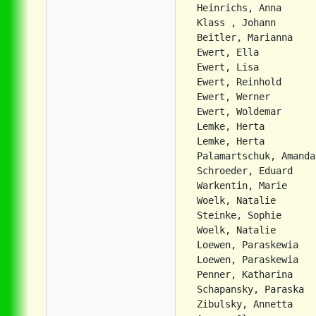
Heinrichs, Anna      
Klass , Johann       
Beitler, Marianna    
Ewert, Ella          
Ewert, Lisa          
Ewert, Reinhold      
Ewert, Werner        
Ewert, Woldemar      
Lemke, Herta         
Lemke, Herta         
Palamartschuk, Amanda
Schroeder, Eduard    
Warkentin, Marie     
Woelk, Natalie       
Steinke, Sophie      
Woelk, Natalie       
Loewen, Paraskewia   
Loewen, Paraskewia   
Penner, Katharina    
Schapansky, Paraska  
Zibulsky, Annetta    