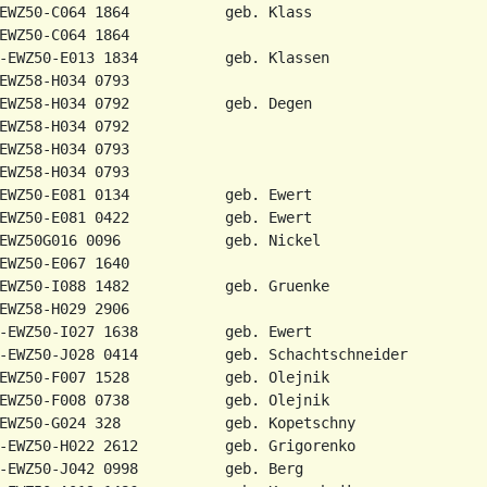
EWZ50-C064 1864           geb. Klass

EWZ50-C064 1864

-EWZ50-E013 1834          geb. Klassen

EWZ58-H034 0793

EWZ58-H034 0792           geb. Degen

EWZ58-H034 0792

EWZ58-H034 0793

EWZ58-H034 0793

EWZ50-E081 0134           geb. Ewert

EWZ50-E081 0422           geb. Ewert

EWZ50G016 0096            geb. Nickel

EWZ50-E067 1640

EWZ50-I088 1482           geb. Gruenke

EWZ58-H029 2906

-EWZ50-I027 1638          geb. Ewert

-EWZ50-J028 0414          geb. Schachtschneider

EWZ50-F007 1528           geb. Olejnik

EWZ50-F008 0738           geb. Olejnik

EWZ50-G024 328            geb. Kopetschny

-EWZ50-H022 2612          geb. Grigorenko

-EWZ50-J042 0998          geb. Berg
