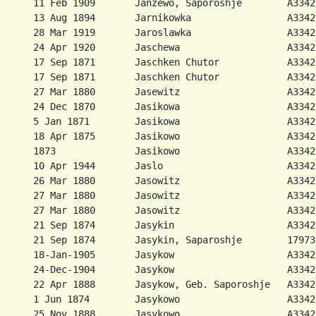
      11 Feb 1909       Janzewo, Saporoshje        A3342
      13 Aug 1894       Jarnikowka                 A3342
      28 Mar 1919       Jaroslawka                 A3342
      24 Apr 1920       Jaschewa                   A3342
      17 Sep 1871       Jaschken Chutor            A3342
      17 Sep 1871       Jaschken Chutor            A3342
      27 Mar 1880       Jasewitz                   A3342
      24 Dec 1870       Jasikowa                   A3342
      5 Jan 1871        Jasikowa                   A3342
      18 Apr 1875       Jasikowo                   A3342
      1873              Jasikowo                   A3342
      10 Apr 1944       Jaslo                      A3342
      26 Mar 1880       Jasowitz                   A3342
      27 Mar 1880       Jasowitz                   A3342
      27 Mar 1880       Jasowitz                   A3342
      21 Sep 1874       Jasykin                    A3342
      21 Sep 1874       Jasykin, Saparoshje        17973
      18-Jan-1905       Jasykow                    A3342
      24-Dec-1904       Jasykow                    A3342
      22 Apr 1888       Jasykow, Geb. Saporoshje   A3342
      1 Jun 1874        Jasykowo                   A3342
      25 Nov 1888       Jasykowo                   A3342