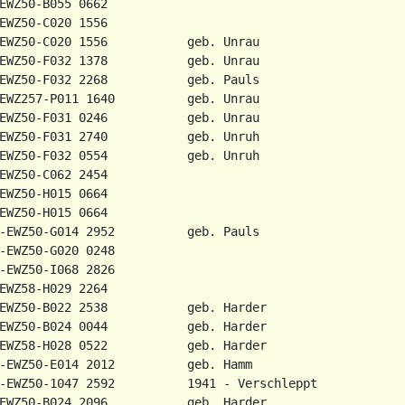
EWZ50-B055 0662

EWZ50-C020 1556

EWZ50-C020 1556           geb. Unrau

EWZ50-F032 1378           geb. Unrau

EWZ50-F032 2268           geb. Pauls

EWZ257-P011 1640          geb. Unrau

EWZ50-F031 0246           geb. Unrau

EWZ50-F031 2740           geb. Unruh

EWZ50-F032 0554           geb. Unruh

EWZ50-C062 2454

EWZ50-H015 0664

EWZ50-H015 0664

-EWZ50-G014 2952          geb. Pauls

-EWZ50-G020 0248

-EWZ50-I068 2826

EWZ58-H029 2264

EWZ50-B022 2538           geb. Harder

EWZ50-B024 0044           geb. Harder

EWZ58-H028 0522           geb. Harder

-EWZ50-E014 2012          geb. Hamm

-EWZ50-1047 2592          1941 - Verschleppt

EWZ50-B024 2096           geb. Harder
