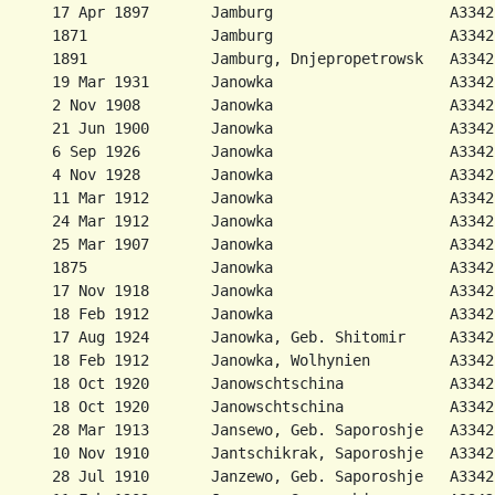
      17 Apr 1897       Jamburg                    A3342
      1871              Jamburg                    A3342
      1891              Jamburg, Dnjepropetrowsk   A3342
      19 Mar 1931       Janowka                    A3342
      2 Nov 1908        Janowka                    A3342
      21 Jun 1900       Janowka                    A3342
      6 Sep 1926        Janowka                    A3342
      4 Nov 1928        Janowka                    A3342
      11 Mar 1912       Janowka                    A3342
      24 Mar 1912       Janowka                    A3342
      25 Mar 1907       Janowka                    A3342
      1875              Janowka                    A3342
      17 Nov 1918       Janowka                    A3342
      18 Feb 1912       Janowka                    A3342
      17 Aug 1924       Janowka, Geb. Shitomir     A3342
      18 Feb 1912       Janowka, Wolhynien         A3342
      18 Oct 1920       Janowschtschina            A3342
      18 Oct 1920       Janowschtschina            A3342
      28 Mar 1913       Jansewo, Geb. Saporoshje   A3342
      10 Nov 1910       Jantschikrak, Saporoshje   A3342
      28 Jul 1910       Janzewo, Geb. Saporoshje   A3342