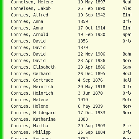
Cornelsen, Helene          10 May 1897       Neukirc
Cornies, Alfred            10 Sep 1942       Einlage
Cornies, Anna              1859              Orlow  
Cornies, Anna              17 Oct 1914       Einlage
Cornies, Arnold            19 Feb 1930       Spat   
Cornies, David             1856              Orlow  
Cornies, David             1879                     
Cornies, David             22 Nov 1906       Bahndor
Cornies, David             23 Apr 1936       Nordhei
Cornies, Elisabeth         23 Apr 1886       Samara 
Cornies, Gerhard           26 Dec 1895       Hochfel
Cornies, Gertrude          4 Sep 1876        Halbsta
Cornies, Heinrich          20 May 1918       Orloff 
Cornies, Heinrich          3 Jun 1870        Orlow  
Cornies, Helene            1910              Molosch
Cornies, Helene            6 May 1939        Nordhei
Cornies, Hildegard         17 Dec 1933       Nordhei
Cornies, Katharina         1883                     
Cornies, Martha            29 Aug 1903       Prischi
Cornies, Philipp           25 Sep 1884       Orloff 
Cornies, Susanna           1862              Berdjan