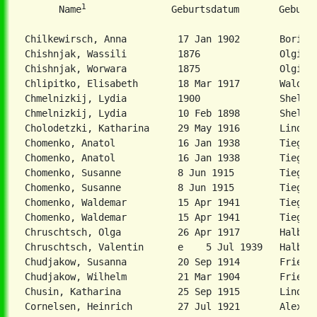
1
      Name
               Geburtsdatum       Geburts
Chilkewirsch, Anna         17 Jan 1902       Boritsc
Chishnjak, Wassili         1876              Olginka
Chishnjak, Worwara         1875              Olginka
Chlipitko, Elisabeth       18 Mar 1917       Waldhei
Chmelnizkij, Lydia         1900              Sheleni
Chmelnizkij, Lydia         10 Feb 1898       Shelesn
Cholodetzki, Katharina     29 May 1916       Lindena
Chomenko, Anatol           16 Jan 1938       Tiegenh
Chomenko, Anatol           16 Jan 1938       Tiegenh
Chomenko, Susanne          8 Jun 1915        Tiegenh
Chomenko, Susanne          8 Jun 1915        Tiegenh
Chomenko, Waldemar         15 Apr 1941       Tiegenh
Chomenko, Waldemar         15 Apr 1941       Tiegenh
Chruschtsch, Olga          26 Apr 1917       Halbsta
Chruschtsch, Valentin      e    5 Jul 1939   Halbsta
Chudjakow, Susanna         20 Sep 1914       Frieden
Chudjakow, Wilhelm         21 Mar 1904       Frieden
Chusin, Katharina          25 Sep 1915       Lindena
Cornelsen, Heinrich        27 Jul 1921       Alexand