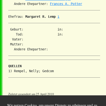
   Andere Ehepartner: 
Frances A. Potter
Ehefrau: 
Margaret R. Lemp
1
 Geburt:                  in:   

    Tod:                  in:   

  Vater: 

 Mutter: 

QUELLEN
Zuletzt geaendert am 25 April 2010
Wir nutzen Cookies, um unsere Dienste zu erbringen und zu