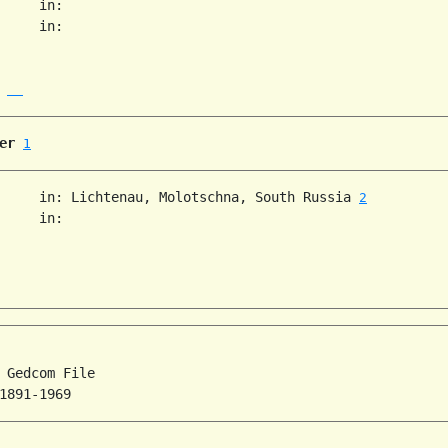
     in:   

     in:   

 
er
1
     in: Lichtenau, Molotschna, South Russia 
2
     in:   

 Gedcom File
