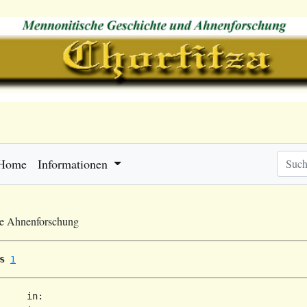
Home
Informationen
he Ahnenforschung
s
1
     in:   
