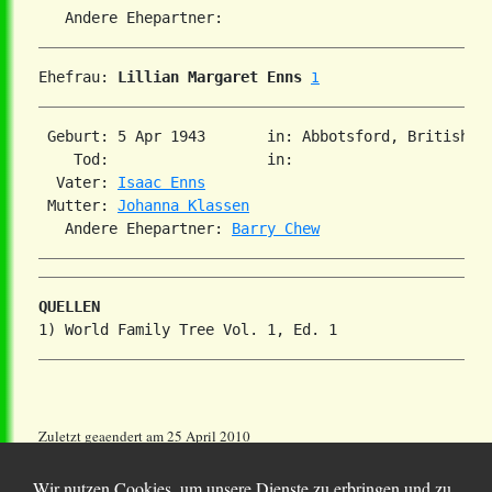
Ehefrau: 
Lillian Margaret Enns
1
 Geburt: 5 Apr 1943       in: Abbotsford, British Co
    Tod:                  in:   

  Vater: 
Isaac Enns
 Mutter: 
Johanna Klassen
   Andere Ehepartner: 
Barry Chew
QUELLEN
Zuletzt geaendert am 25 April 2010
Wir nutzen Cookies, um unsere Dienste zu erbringen und zu