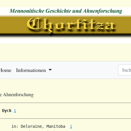
Home
Informationen
he Ahnenforschung
 Dyck
1
     in: Deloraine, Manitoba  
1