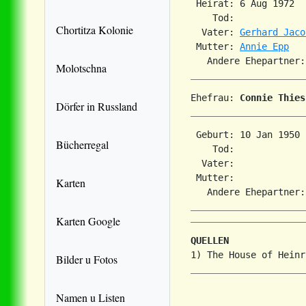
 Heirat: 6 Aug 1972  
    Tod:             
Chortitza Kolonie
  Vater: 
Gerhard Jaco
 Mutter: 
Annie Epp
Molotschna
Ehefrau: 
Connie Thies
Dörfer in Russland
 Geburt: 10 Jan 1950 
Bücherregal
    Tod:             
  Vater: 

 Mutter: 

Karten
Karten Google
QUELLEN
Bilder u Fotos
Namen u Listen