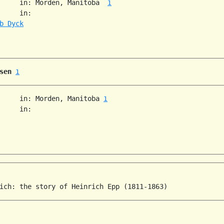
     in: Morden, Manitoba  
1
     in:   

b Dyck
sen
1
     in: Morden, Manitoba 
1
     in:   
