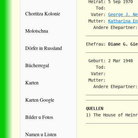
 Heirat: 5 Sep 1970  
    Tod:             
Chortitza Kolonie
  Vater: 
George J. Ne
 Mutter: 
Katharina En
Molotschna
Ehefrau: 
Diane G. Gie
Dörfer in Russland
 Geburt: 2 Mar 1948  
Bücherregal
    Tod:             
  Vater: 

 Mutter: 

Karten
Karten Google
QUELLEN
Bilder u Fotos
Namen u Listen