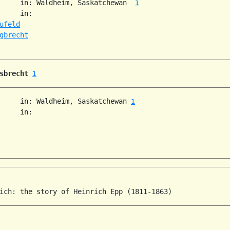
     in: Waldheim, Saskatchewan  
1
     in:   

ufeld
gbrecht
sbrecht
1
     in: Waldheim, Saskatchewan 
1
     in:   
