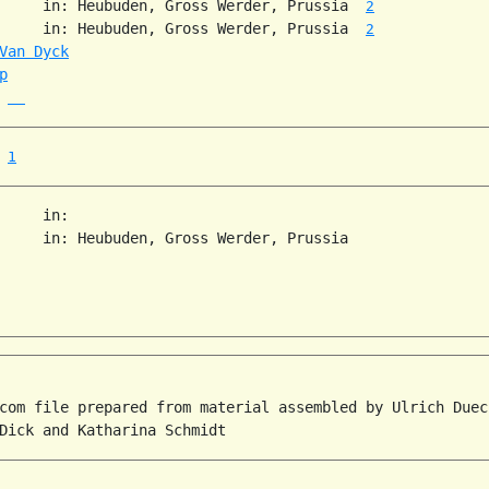
     in: Heubuden, Gross Werder, Prussia  
2
     in: Heubuden, Gross Werder, Prussia  
2
Van Dyck
p
 
1
     in:   

     in: Heubuden, Gross Werder, Prussia  

com file prepared from material assembled by Ulrich Duec