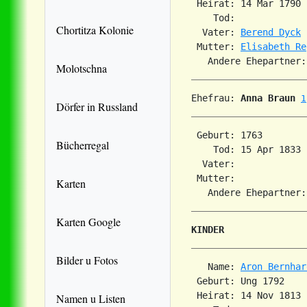
 Heirat: 14 Mar 1790 
    Tod:             
Chortitza Kolonie
  Vater: 
Berend Dyck
 Mutter: 
Elisabeth Re
Molotschna
Ehefrau: 
Anna Braun
1
Dörfer in Russland
 Geburt: 1763        
Bücherregal
    Tod: 15 Apr 1833 
  Vater: 

 Mutter: 

Karten
   Andere Ehepartner:
Karten Google
KINDER
Bilder u Fotos
   Name: 
Aron Bernhar
 Geburt: Ung 1792    
 Heirat: 14 Nov 1813 
Namen u Listen