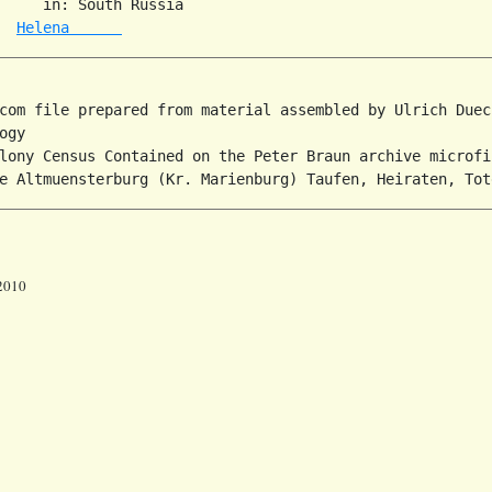
     in: South Russia  

Helena      
com file prepared from material assembled by Ulrich Duec
gy

lony Census Contained on the Peter Braun archive microfil
 2010