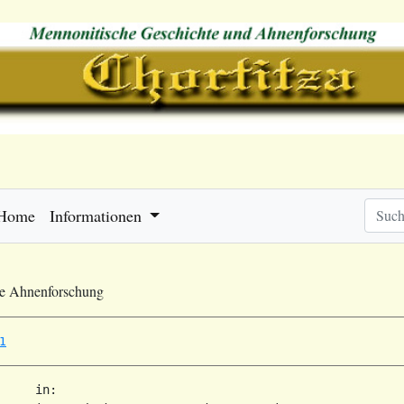
Home
Informationen
he Ahnenforschung
1
     in:   
