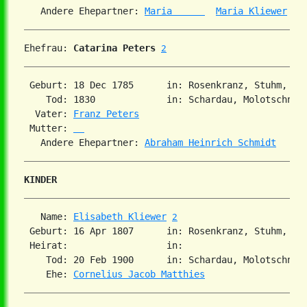
   Andere Ehepartner: 
Maria      
Maria Kliewer
Ehefrau: 
Catarina Peters
2
 Geburt: 18 Dec 1785      in: Rosenkranz, Stuhm, Pr
    Tod: 1830             in: Schardau, Molotschna, 
  Vater: 
Franz Peters
 Mutter: 
   Andere Ehepartner: 
Abraham Heinrich Schmidt
KINDER
   Name: 
Elisabeth Kliewer
2
 Geburt: 16 Apr 1807      in: Rosenkranz, Stuhm, Pr
 Heirat:                  in:   

    Tod: 20 Feb 1900      in: Schardau, Molotschna,
    Ehe: 
Cornelius Jacob Matthies