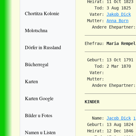
 Heirat: 11 Oct 1823 
    Tod: 3 Aug 1825  
Chortitza Kolonie
  Vater: 
Jakob Dick
 Mutter: 
Anna Born
Molotschna
Ehefrau: 
Maria Rempel
Dörfer in Russland
 Geburt: 13 Oct 1791 
Bücherregal
    Tod: 2 Mar 1870  
  Vater: 

 Mutter: 

Karten
   Andere Ehepartner:
Karten Google
KINDER
Bilder u Fotos
   Name: 
Jacob Dick
1
 Geburt: 13 Aug 1824 
 Heirat: 12 Dec 1846 
Namen u Listen