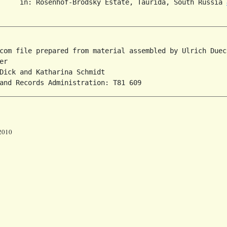
     in: Rosenhof-Brodsky Estate, Taurida, South Russia 
com file prepared from material assembled by Ulrich Duec
r

Dick and Katharina Schmidt

 2010