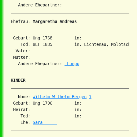
Ehefrau: 
Margaretha Andreas
 Geburt: Ung 1768         in:   

    Tod: BEF 1835         in: Lichtenau, Molotschna,
  Vater: 

 Mutter: 

   Andere Ehepartner: 
 Loepp
KINDER
   Name: 
Wilhelm Wilhelm Bergen
1
 Geburt: Ung 1796         in:   

 Heirat:                  in:   

    Tod:                  in:   

    Ehe: 
Sara      